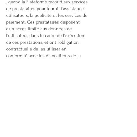
. quand la Plateforme recourt aux services
de prestataires pour fournir l'assistance
utilisateurs, la publicité et les services de
paiement. Ces prestataires disposent
d'un accès limité aux données de
l'utilisateur, dans le cadre de l'exécution
de ces prestations, et ont l'obligation
contractuelle de les utiliser en
conformité avec les dispositions de la
réglementation applicable en matière
protection des données à caractère
personnel ;
. si la loi l'exige, la Plateforme peut
effectuer la transmission de données
pour donner suite aux réclamations
présentées contre la Plateforme et se
conformer aux procédures
administratives et judiciaires.
Article 12 - Offres commerciales